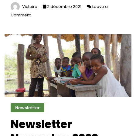
Victoire
2 décembre 2021
Leave a
Comment
on
Relancement
du
programme
d’éducation
à
la
conservation
Newsletter
Newsletter