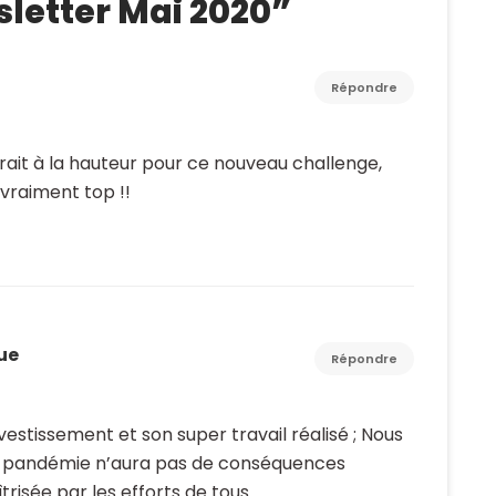
letter Mai 2020
”
Répondre
rait à la hauteur pour ce nouveau challenge,
t vraiment top !!
ue
Répondre
vestissement et son super travail réalisé ; Nous
a pandémie n’aura pas de conséquences
trisée par les efforts de tous