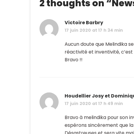
l’article
2 thoughts on “
News
Victoire Barbry
17 juin 2020 at 17 h 34 min
Aucun doute que Melindika se
réactivité et inventivité, c’es
Bravo !!
Houdellier Josy et Dominiq
17 juin 2020 at 17 h 49 min
Bravo à melindika pour son in
espérons sincèrement que l
Désastreuses et sera vite maî